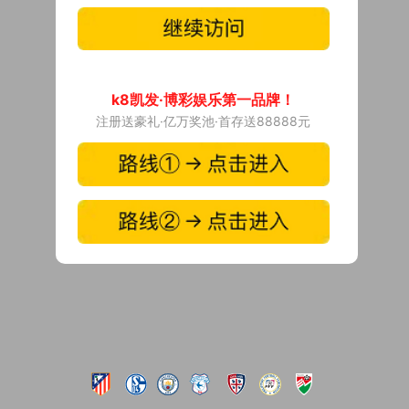
k8凯发·博彩娱乐第一品牌！
注册送豪礼·亿万奖池·首存送88888元